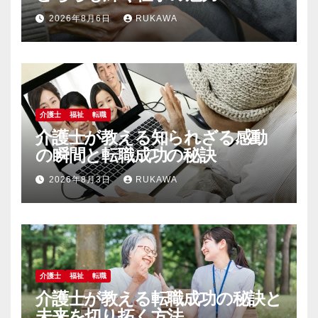
2026年8月6日
RUKAWA
介護士
福祉
転職
介護士が教える知られざる感動
の瞬間と転職成功の秘訣
2026年8月3日
RUKAWA
介護士
福祉
転職
介護士が教える転職成功の秘訣と
未来を切り拓く方法