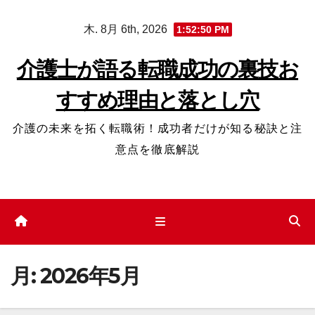
コ
木. 8月 6th, 2026
1:52:51 PM
ン
テ
介護士が語る転職成功の裏技お
ン
すすめ理由と落とし穴
ツ
へ
介護の未来を拓く転職術！成功者だけが知る秘訣と注
ス
意点を徹底解説
キ
ッ
プ
月:
2026年5月