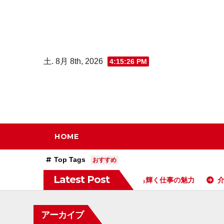
コ
ン
テ
ン
土. 8月 8th, 2026
4:15:27 PM
ツ
へ
ス
キ
ッ
HOME
プ
Top Tags
おすすめ
Latest Post
る介護士の真実心と体力どちらも輝く仕事の魅力
介護士が教え
アーカイブ