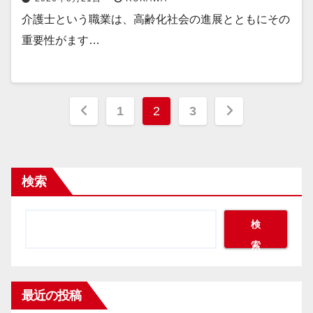
介護士という職業は、高齢化社会の進展とともにその
重要性がます…
投
1
2
3
稿
の
検索
ペ
ー
検
索
ジ
送
最近の投稿
り