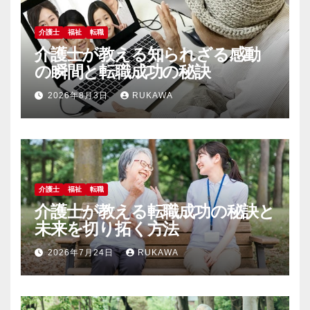
介護士
福祉
転職
介護士が教える知られざる感動
の瞬間と転職成功の秘訣
2026年8月3日
RUKAWA
介護士
福祉
転職
介護士が教える転職成功の秘訣と
未来を切り拓く方法
2026年7月24日
RUKAWA