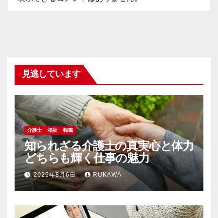
見逃しています
介護士
福祉
転職
知られざる介護士の真実心と体力
どちらも輝く仕事の魅力
2026年8月6日
RUKAWA