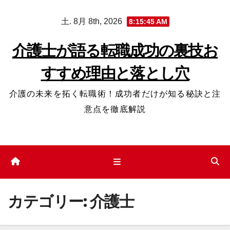
コ
土. 8月 8th, 2026
8:15:46 AM
ン
テ
介護士が語る転職成功の裏技お
ン
すすめ理由と落とし穴
ツ
へ
介護の未来を拓く転職術！成功者だけが知る秘訣と注
ス
意点を徹底解説
キ
ッ
プ
カテゴリー:
介護士