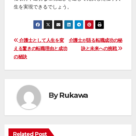
生を実現できるでしょう。
投
介護士として人生を変
介護士が語る転職成功の秘
える驚きの転職理由と成功
訣と未来への挑戦
稿
の秘訣
ナ
ビ
ゲ
By
Rukawa
ー
シ
ョ
Related Post