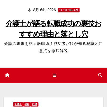
コ
木. 8月 6th, 2026
11:31:06 AM
ン
テ
介護士が語る転職成功の裏技お
ン
すすめ理由と落とし穴
ツ
へ
介護の未来を拓く転職術！成功者だけが知る秘訣と注
ス
意点を徹底解説
キ
ッ
プ
介護士
福祉
転職