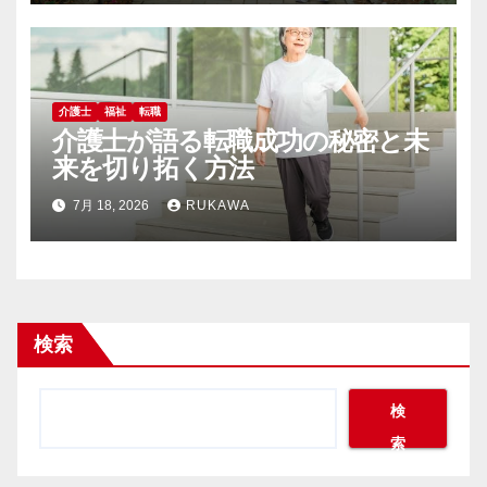
介護士
福祉
転職
介護士が語る転職成功の秘密と未
来を切り拓く方法
7月 18, 2026
RUKAWA
検索
検
索