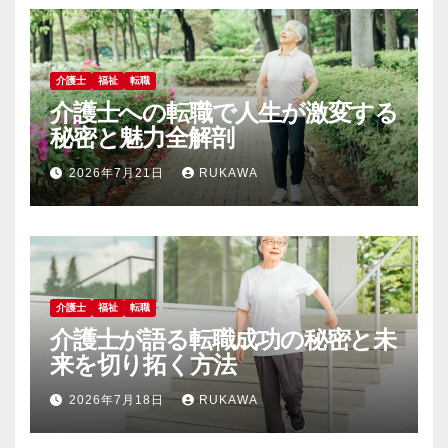
介護士
福祉
転職
介護士への転職で人生が激変する
秘密と魅力全解剖
2026年7月21日
RUKAWA
介護士
福祉
転職
介護士が語る転職成功の秘密と未
来を切り拓く方法
2026年7月18日
RUKAWA