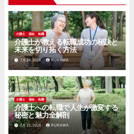
ン
介護士
福祉
転職
介護士が教える転職成功の秘訣と
未来を切り拓く方法
7月 24, 2026
RUKAWA
介護士
福祉
転職
介護士への転職で人生が激変する
秘密と魅力全解剖
7月 21, 2026
RUKAWA